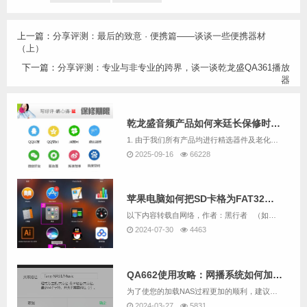
上一篇：
分享评测：最后的致意 · 便携篇——谈谈一些便携器材
（上）
下一篇：
分享评测：专业与非专业的跨界，谈一谈乾龙盛QA361播放
器
乾龙盛音频产品如何来廷长保修时间呢
1. 由于我们所有产品均进行精选器件及老化数个小时，且负责测试及生产的均为音响爱好者，因此我们售出的机器故障率极低。2. 乾龙盛并不像其它厂商那样在市场推广上投入巨额费用，而是几乎把所有的利润都重新投入产品研发与客服服务上面，我们认为产品主...
2025-09-16
66228
苹果电脑如何把SD卡格为FAT32格式
以下内容转载自网络，作者：黑行者 （如果有版权问题，请联系我们删除）原文章链接：https://www.sohu.com/a/255067461_100241398 &...
2024-07-30
4463
QA662使用攻略：网播系统如何加载NAS中的音乐？
为了使您的加载NAS过程更加的顺利，建议先用QA662配套的读卡器加SD卡替代U盘，并根据“QA662使用攻略：网播系统如何播放U盘中的音乐？”的说明尝试用QA662的网播系统播放U盘中的音乐。如果您要跳过尝试U盘播放，而直接加载NAS，也...
2024-03-27
5831