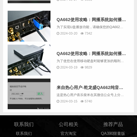
QA662使用攻略：网播系统如何播放U盘中的音乐？
为了实现U盘播放功能，请确保您的QA662是带网播的版本。我们用QA662随机配送的SD卡配合读卡器作为U盘替代方案为例。操作步骤如下：1. 请将U盘插入QA662设备背面的USB 3.0接口【USB2】。2. 同时，请将网线连接至QA66...
2024-03-20
7342
QA662使用攻略：网播系统如何播放移动硬盘中的音乐？
为了使您在使用移动硬盘时能够更加的顺利，建议先用QA662配套的读卡器加SD卡替代U盘，并根据“QA662使用攻略：网播系统如何播放U盘中的音乐？”的说明尝试用QA662的网播系统播放U盘中的音乐。如果您要跳过尝试U盘播放，而直接播放移动硬...
2024-03-19
9829
来自热心用户-乾龙盛QA662纯音播放器 网播部分的攻略（主要是NAS的挂载）
这是热心用户喜乐柴米在其微信公众号上分享的一篇文章，这篇文章分享内容包括一部分网播的基础操作，但主要还是NAS的挂载方法。为了尊重作者的创作，我们这里就直接给链接了： 乾龙盛QA662纯音播放器 网播部分的攻略文中写到的网播操控A...
2024-03-15
5740
联系我们
公司相关
推荐产品
联系我们
官方淘宝
QA390限量版