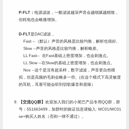
P-FLT：
电源滤波，一般滤波越深声音会越细腻越精致，
但耗电也会略微增加。
D-FLT
是DAC滤波，
Fast --（默认）声音的风格是比较均衡，解析也很好。
Slow --声音的风格是比较均衡，解析略差。
LL Fast-- 在Fast基础上密度增加，也会刺激点。
LL Slow --在Slow的基础上密度增加，也会刺激点。
Nos --这个是没有超采样，数字滤波，声音更自然模
拟，但是高频的毛刺会略多一些。(在这个模式下高灵敏度
的耳机，耳塞可能会听到切歌爆音和底噪）
【交流QQ群】
欢迎加入我们的小尾巴产品专用QQ群，群
号：551663499，加群时的验证信息请输入: MC01/MC01
se+购买人姓名（否则一律不通过）。