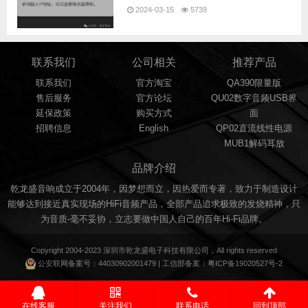
2024-03-15
5739
联系我们
公司相关
推荐产品
联系我们
官方淘宝
QA390限量版
售后服务
官方论坛
QU02数字音频USB界
延保政策
购买方式
面
招聘信息
English
QP02直流线性电源
MUB1解码耳放
品牌介绍
乾龙盛音响成立于2004年，因梦想而立，因热爱而专著，致力于制造设计
能够达到接近真实现场的HiFi音频产品，全部产品追求极致的发烧精神，只
为音质-毫不妥协，立志要做中国人自己的百年Hi-Fi品牌。
Copyright 2004-2023 深圳市
乾龙盛
电子科技有限公司，All rights reserved
公安联网备案号：
44030902001479
| 工信部备案：
粤ICP备19020527号-2
在线客服
关注我们
联系电话
回到顶部