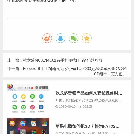
个线偶尔受到手机5G/2G信号的干扰。
上一篇：
乾龙盛MC01/MC01se手机便携HiFi解码器耳放
下一篇：
Foobox_6.1.6.2(国内汉化的Foobar2000,已经集成ASIO及SA
CD组件，更方便）
乾龙盛音频产品如何来廷长保修时间呢
1. 由于我们所有产品均进行精选器件及老化数个小时，且负责测试及生产的均为音响爱好者，因此我们售出的机器故障率极低。2. 乾龙盛并不像其它厂商那样在市场推广上投入巨额费用，而是几乎把所有的利润都重新投入产品研发与客服服务上面，我们认为产品主...
2025-09-16
66225
苹果电脑如何把SD卡格为FAT32格式
以下内容转载自网络，作者：黑行者 （如果有版权问题，请联系我们删除）原文章链接：https://www.sohu.com/a/255067461_100241398 &...