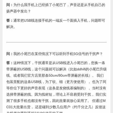
问：
为什么我手机上已经插了小尾巴了，声音还是从手机自己的
扬声器中发出？
答：
通常把USB线连接手机的一端反一个面插入手机，问题即可
解决。
问：
我的小尾巴在某些情况下可以听到手机5G信号的干扰声？
答：
这种情况下，干扰通常是从USB线进入小尾巴的，您换一条
带屏蔽的USB线，这个问题就可以解决（比如ddhifi的小尾巴升级
线、或者我们官方店里那条50cm/80cm带屏蔽的长线）。 我们
包装里配的这条USB线，为了软、细（更方便使用）， 也为了同
等价位下更好的声音表现（这条是发烧线基编制的）， 当时没有
选择带屏蔽的线。因为线材短，理论上不容易受到干扰， 我们实
测了很多手机也都没有干扰，因此批量就放心采用了。 但通过M
C01大批量出货， 还是碰到少数几位用户（约千分之几）反馈这