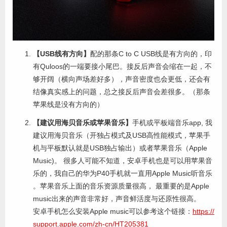
【USB线有方向】
配的那条C to C USB线是有方向的，印
有Quloos的一端要接小尾巴。接反后声音会缩在一起，不
够开阔（横向声场差好多），声音密度也会更低，还会有
结像真实感上的问题，总之接反后声音会差很多。（那条
苹果线是没有方向的）
【建议用海贝音乐或苹果音乐】
手机或平板端音乐app, 我
建议用海贝音乐（开独占模式及USB高性能模式，苹果手
机与平板默认就是USB独占输出）或者苹果音乐（Apple
Music)。 很多人可能不知道，安卓手机也是可以用苹果音
乐的，我自己的华为P40手机就一直用Apple Music听音乐
。苹果音乐上面的音乐资源质量很高， 最重要的是Apple
music出来的声音非常好，声音鲜活度与还原性很高。
安卓手机怎么安装Apple music可以参考这个链接：
https://
support.apple.com/zh-cn/HT205381